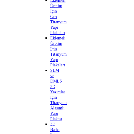
Eklemeli
Üretim
İçin
Gr5
Titanyum
Yapı
Plakaları
Eklemeli
Üretim
İçin
Titanyum
Yapı
Plakaları
SLM
ve
DMLS
3D
Yazıcılar
İçin
Titanyum
Alaşımlı
Yapı
Plakası
3D
Baskı