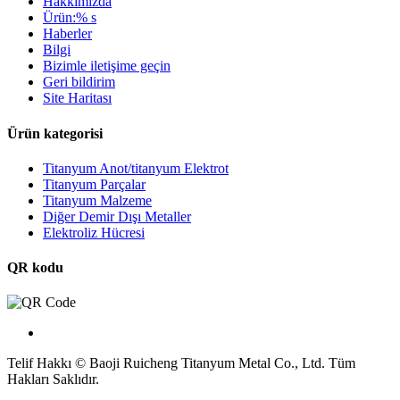
Hakkımızda
Ürün:% s
Haberler
Bilgi
Bizimle iletişime geçin
Geri bildirim
Site Haritası
Ürün kategorisi
Titanyum Anot/titanyum Elektrot
Titanyum Parçalar
Titanyum Malzeme
Diğer Demir Dışı Metaller
Elektroliz Hücresi
QR kodu
Telif Hakkı © Baoji Ruicheng Titanyum Metal Co., Ltd. Tüm
Hakları Saklıdır.