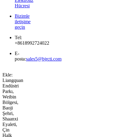
Elektroliz
Hücresi
Bizimle
iletişime
geçin
Tel:
+8618992724022
E-
posta:
sales5@bjrcti.com
Ekle:
Liangquan
Endüstri
Parkı,
Weibin
Bölgesi,
Baoji
Şehri,
Shaanxi
Eyaleti,
Çin
Halk