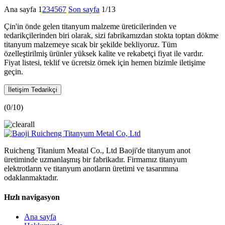
Ana sayfa
1
2
3
4
5
6
7
Son sayfa
1/13
Çin'in önde gelen titanyum malzeme üreticilerinden ve
tedarikçilerinden biri olarak, sizi fabrikamızdan stokta toptan dökme
titanyum malzemeye sıcak bir şekilde bekliyoruz. Tüm
özelleştirilmiş ürünler yüksek kalite ve rekabetçi fiyat ile vardır.
Fiyat listesi, teklif ve ücretsiz örnek için hemen bizimle iletişime
geçin.
İletişim Tedarikçi
(
0
/10)
Ruicheng Titanium Meatal Co., Ltd Baoji'de titanyum anot
üretiminde uzmanlaşmış bir fabrikadır. Firmamız titanyum
elektrotların ve titanyum anotların üretimi ve tasarımına
odaklanmaktadır.
Hızlı navigasyon
Ana sayfa