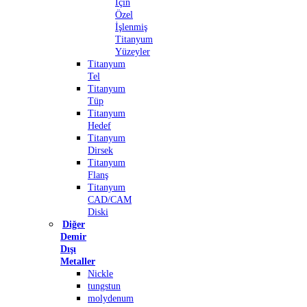
İçin
Özel
İşlenmiş
Titanyum
Yüzeyler
Titanyum
Tel
Titanyum
Tüp
Titanyum
Hedef
Titanyum
Dirsek
Titanyum
Flanş
Titanyum
CAD/CAM
Diski
Diğer
Demir
Dışı
Metaller
Nickle
tungstun
molydenum