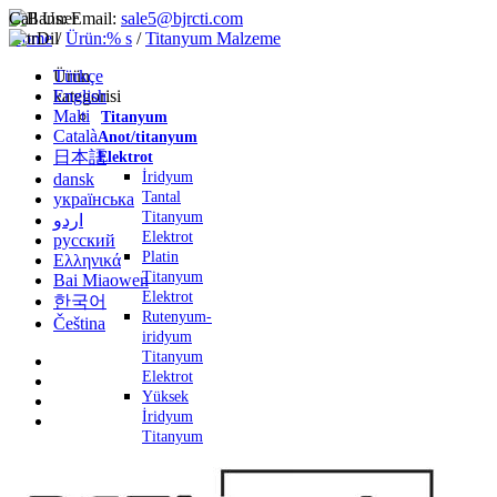
Call Us:
Email:
sale5@bjrcti.com
Home
Dil
/
Ürün:% s
/
Titanyum Malzeme
Türkçe
Ürün
English
kategorisi
Malti
Titanyum
Català
Anot/titanyum
日本語
Elektrot
İridyum
dansk
Tantal
українська
Titanyum
اردو
Elektrot
русский
Platin
Ελληνικά
Titanyum
Bai Miaowen
Elektrot
한국어
Rutenyum-
Čeština
iridyum
Titanyum
Elektrot
Yüksek
İridyum
Titanyum
Elektrot
Titanyum
Parçalar