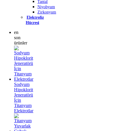
Tantal
Niyobyum
Zirkonyum
Elektroliz
Hücresi
en
son
ürünler
Sodyum
Hipoklorit
Jeneratörü
İçin
Titanyum
Elektrotlar